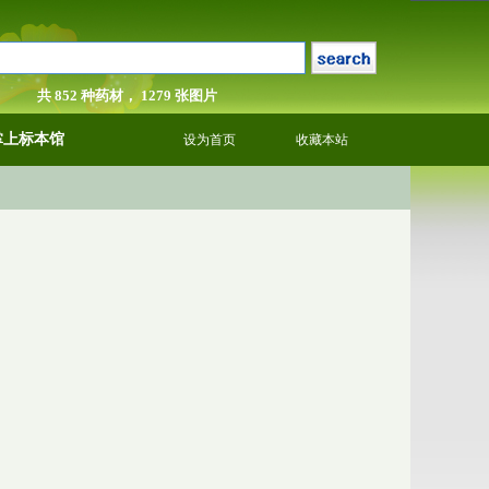
共 852 种药材， 1279 张图片
掌上标本馆
设为首页
收藏本站