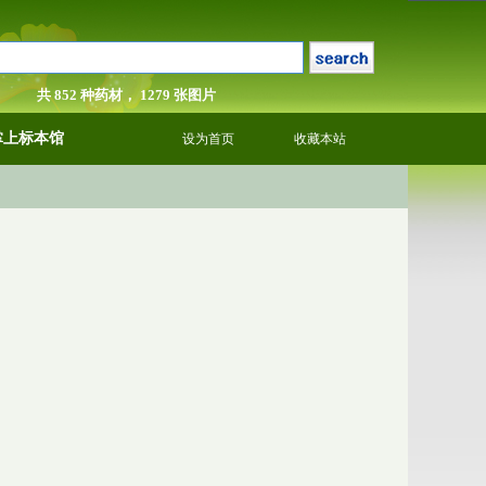
共 852 种药材， 1279 张图片
掌上标本馆
设为首页
收藏本站